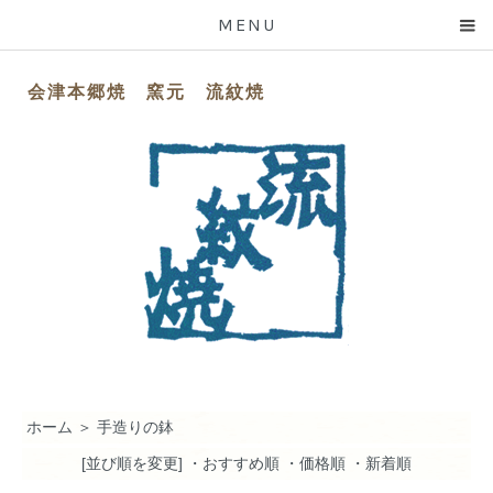
MENU
会津本郷焼 窯元 流紋焼
ホーム
＞
手造りの鉢
[並び順を変更]
・おすすめ順
・価格順
・新着順