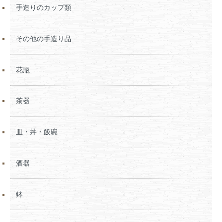
手造りのカップ類
その他の手造り品
花瓶
茶器
皿・丼・飯碗
酒器
鉢