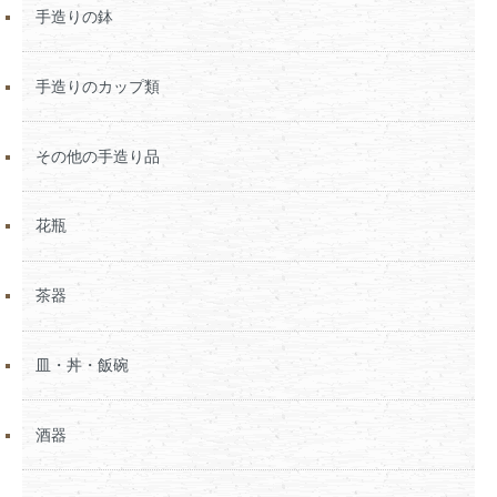
手造りの鉢
手造りのカップ類
その他の手造り品
花瓶
茶器
皿・丼・飯碗
酒器