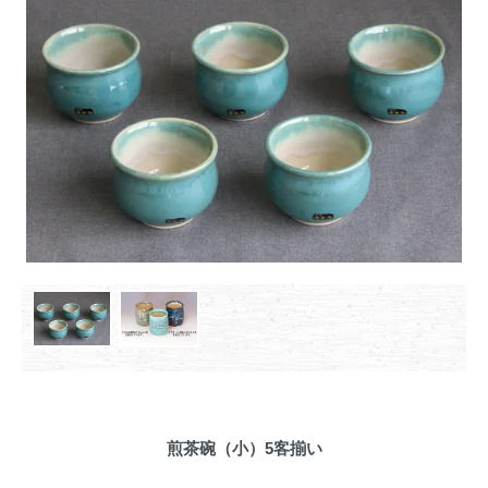
煎茶碗（小）5客揃い