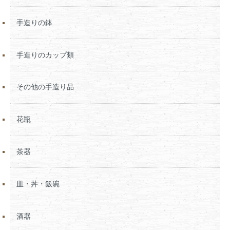
手造りの鉢
手造りのカップ類
その他の手造り品
花瓶
茶器
皿・丼・飯碗
酒器