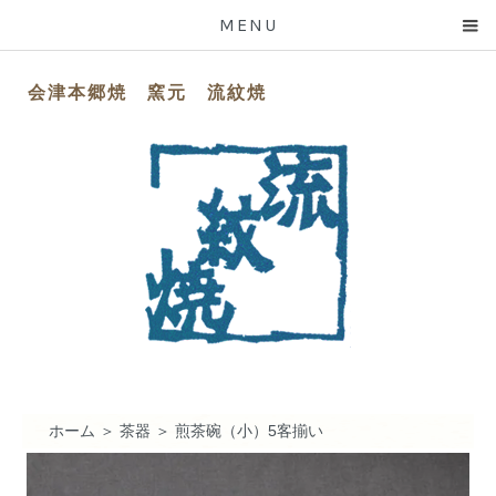
MENU
会津本郷焼 窯元 流紋焼
ホーム
＞
茶器
＞
煎茶碗（小）5客揃い