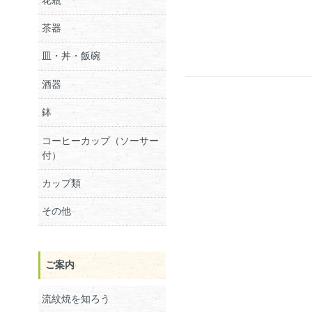
茶器
皿・丼・飯碗
酒器
鉢
コーヒーカップ（ソーサー
付）
カップ類
その他
ご案内
流紋焼を知ろう