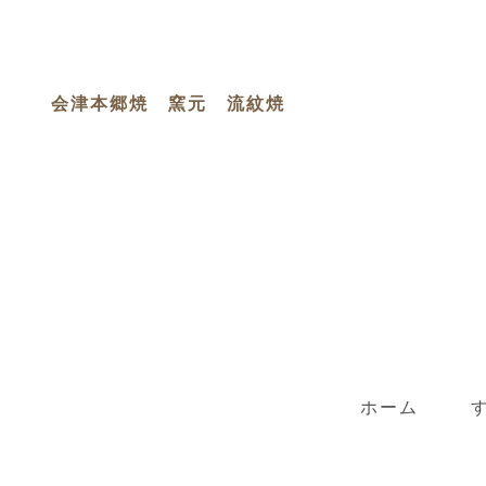
会津本郷焼 窯元 流紋焼
ホーム