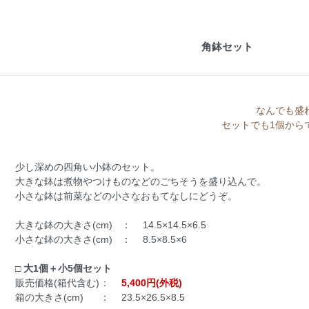
角鉢セット
なんでも盛
セットでも1個から
少し深めの四角い小鉢のセット。
大きな鉢は煮物やつけものなどのごちそうを盛り込んで。
小さな鉢は前菜などの小さなおもてなしにどうぞ。
大きな鉢の大きさ(cm)
：
14.5×14.5×6.5
小さな鉢の大きさ(cm)
：
8.5×8.5×6
□ 大1個＋小5個セット
販売価格(箱代含む)
：
5,400円(外税)
箱の大きさ(cm)
：
23.5×26.5×8.5