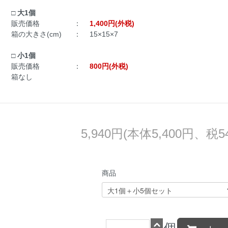
□ 大1個
販売価格
：
1,400円(外税)
箱の大きさ(cm)
：
15×15×7
□ 小1個
販売価格
：
800円(外税)
箱なし
5,940円(本体5,400円、税5
商品
個