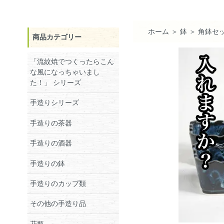
ホーム
＞
鉢
＞
角鉢セ
商品カテゴリー
「流紋焼でつくったらこん
な風になっちゃいまし
た！」 シリーズ
手造りシリーズ
手造りの茶器
手造りの酒器
手造りの鉢
手造りのカップ類
その他の手造り品
花瓶