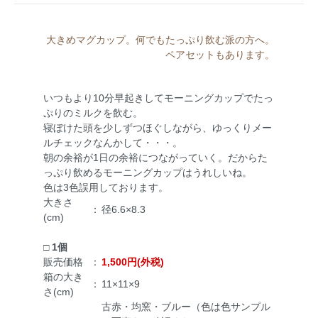
大きめマグカップ。何でもたっぷり飲む派の方へ。
ペアセットもあります。
いつもより10分早起きしてモーニングカップでたっ
ぷりのミルクを飲む。
寝ぼけた頭を少しずつほぐしながら、ゆっくりメー
ルチェックなんかして・・・。
朝の余裕が1日の余裕につながっていく。だからた
っぷり飲めるモーニングカップはうれしいね。
色は3色誤用しております。
大きさ
：
径6.6×8.3
(cm)
□ 1個
販売価格
：
1,500円(外税)
箱の大き
：
11×11×9
さ(cm)
古赤・均窯・ブルー（色は色サンプル