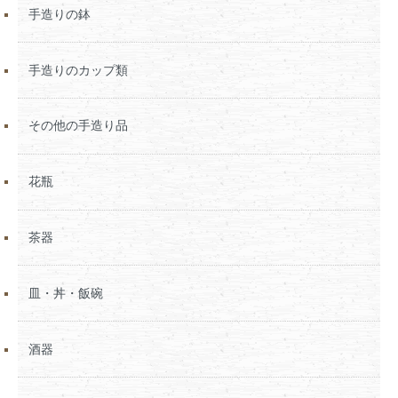
手造りの鉢
手造りのカップ類
その他の手造り品
花瓶
茶器
皿・丼・飯碗
酒器