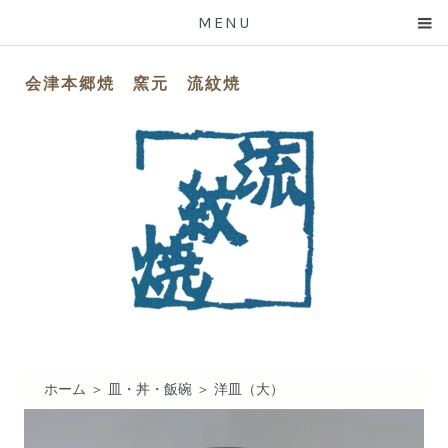
MENU
会津本郷焼 窯元 流紋焼
ホーム
＞
皿・丼・飯碗
＞
洋皿（大）