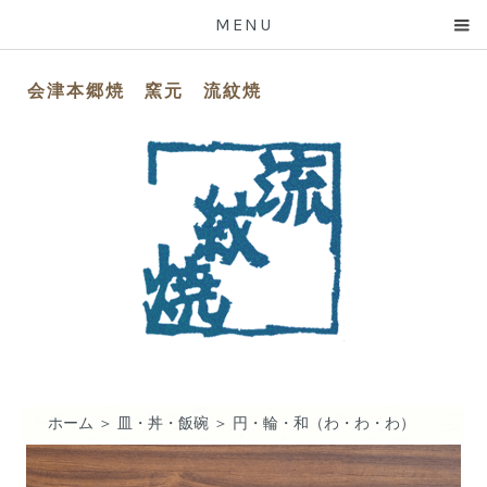
MENU
会津本郷焼 窯元 流紋焼
ホーム
＞
皿・丼・飯碗
＞
円・輪・和（わ・わ・わ）