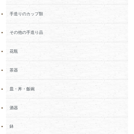
手造りのカップ類
その他の手造り品
花瓶
茶器
皿・丼・飯碗
酒器
鉢