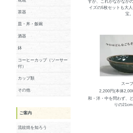
すが、これがなかなか
イズの5枚セットも大
茶器
宝
皿・丼・飯碗
酒器
鉢
コーヒーカップ（ソーサー
付）
カップ類
スー
その他
2,200円(本体2,0
和・洋・中を問わず、
りの21c
ご案内
流紋焼を知ろう