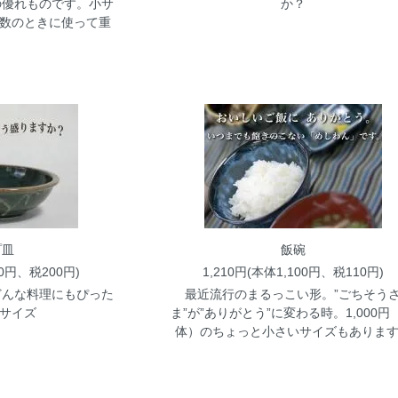
の優れものです。小サ
か？
人数のときに使って重
。
プ皿
飯碗
00円、税200円)
1,210円(本体1,100円、税110円)
どんな料理にもぴった
最近流行のまるっこい形。”ごちそう
mサイズ
ま”が”ありがとう”に変わる時。1,000円
体）のちょっと小さいサイズもありま