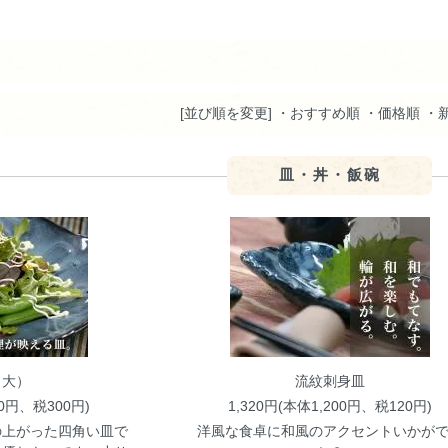
[並び順を変更]
・おすすめ順
・価格順
・
皿・丼・飯碗
（大）
流紋刺身皿
00円、税300円)
1,320円(本体1,200円、税120円)
の上がった四角い皿で
洋風な食卓に和風のアクセントいかが