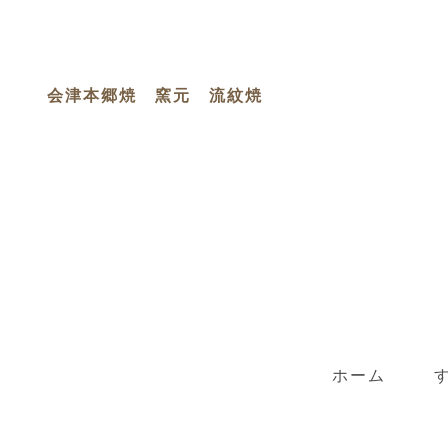
会津本郷焼 窯元 流紋焼
ホーム