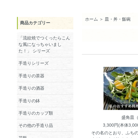
ホーム
＞
皿・丼・飯碗
商品カテゴリー
「流紋焼でつくったらこん
な風になっちゃいまし
た！」 シリーズ
手造りシリーズ
手造りの茶器
手造りの酒器
手造りの鉢
手造りのカップ類
盛角皿
3,300円(本体3,0
その他の手造り品
その名のとおり、ふち
花瓶