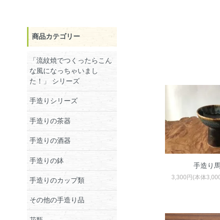
商品カテゴリー
「流紋焼でつくったらこん
な風になっちゃいまし
た！」 シリーズ
手造りシリーズ
手造りの茶器
手造りの酒器
手造りの鉢
手造り
3,300円(本体3,0
手造りのカップ類
その他の手造り品
花瓶