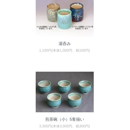
湯呑み
1,100円(本体1,000円、税100円)
煎茶碗（小）5客揃い
3,300円(本体3,000円、税300円)