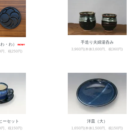
手造り夫婦湯呑み
・わ・わ）
3,960円(本体3,600円、税360円)
00円、税250円)
ヒーセット
洋皿（大）
00円、税150円)
1,650円(本体1,500円、税150円)