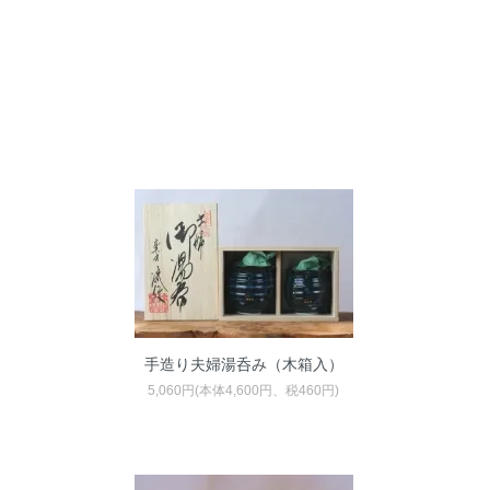
手造り夫婦湯呑み（木箱入）
5,060円(本体4,600円、税460円)