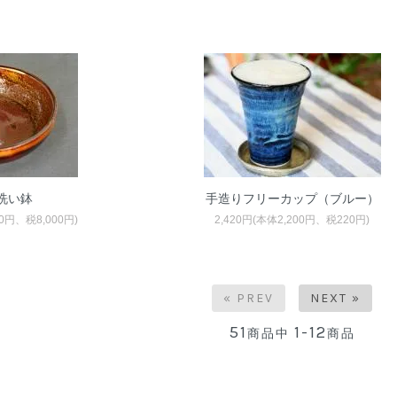
洗い鉢
手造りフリーカップ（ブルー）
00円、税8,000円)
2,420円(本体2,200円、税220円)
« PREV
NEXT »
51
1-12
商品中
商品