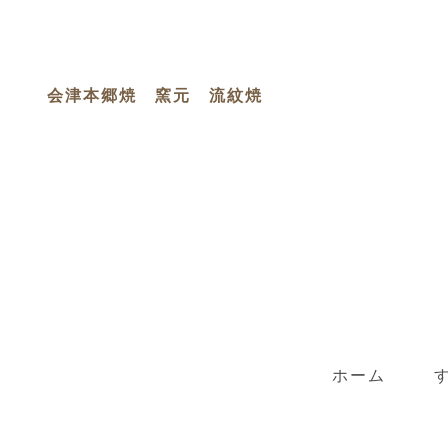
会津本郷焼 窯元 流紋焼
ホーム