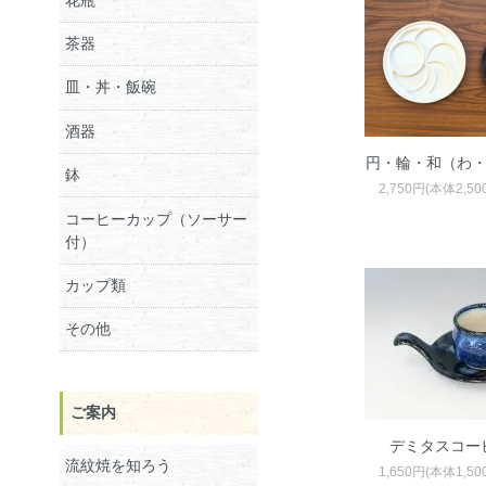
茶器
皿・丼・飯碗
酒器
円・輪・和（わ
鉢
2,750円(本体2,5
コーヒーカップ（ソーサー
付）
カップ類
その他
ご案内
デミタスコー
流紋焼を知ろう
1,650円(本体1,5